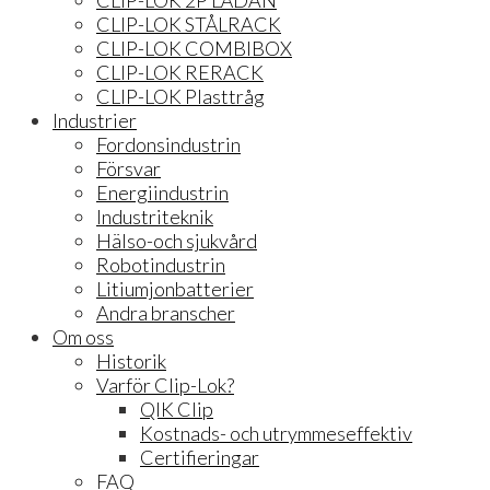
CLIP-LOK 2P LÅDAN
CLIP-LOK STÅLRACK
CLIP-LOK COMBIBOX
CLIP-LOK RERACK
CLIP-LOK Plasttråg
Industrier
Fordonsindustrin
Försvar
Energiindustrin
Industriteknik
Hälso-och sjukvård
Robotindustrin
Litiumjonbatterier
Andra branscher
Om oss
Historik
Varför Clip-Lok?
QIK Clip
Kostnads- och utrymmeseffektiv
Certifieringar
FAQ