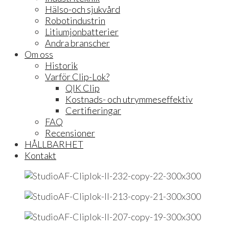
Hälso-och sjukvård
Robotindustrin
Litiumjonbatterier
Andra branscher
Om oss
Historik
Varför Clip-Lok?
QIK Clip
Kostnads- och utrymmeseffektiv
Certifieringar
FAQ
Recensioner
HÅLLBARHET
Kontakt