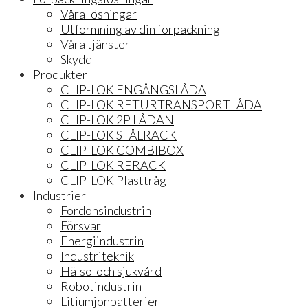
Våra lösningar
Utformning av din förpackning
Våra tjänster
Skydd
Produkter
CLIP-LOK ENGÅNGSLÅDA
CLIP-LOK RETURTRANSPORTLÅDA
CLIP-LOK 2P LÅDAN
CLIP-LOK STÅLRACK
CLIP-LOK COMBIBOX
CLIP-LOK RERACK
CLIP-LOK Plasttråg
Industrier
Fordonsindustrin
Försvar
Energiindustrin
Industriteknik
Hälso-och sjukvård
Robotindustrin
Litiumjonbatterier