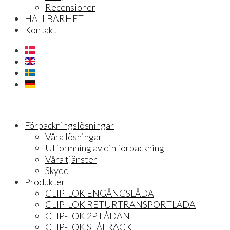
Recensioner
HÅLLBARHET
Kontakt
Förpackningslösningar
Våra lösningar
Utformning av din förpackning
Våra tjänster
Skydd
Produkter
CLIP-LOK ENGÅNGSLÅDA
CLIP-LOK RETURTRANSPORTLÅDA
CLIP-LOK 2P LÅDAN
CLIP-LOK STÅLRACK