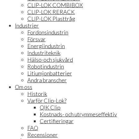
CLIP-LOK COMBIBOX
CLIP-LOK RERACK
CLIP-LOK Plasttråg
Industrier
Fordonsindustrin
Försvar
Energiindustrin
Industriteknik
Hälso-och sjukvård
Robotindustrin
Litiumjonbatterier
Andra branscher
Om oss
Historik
Varför Clip-Lok?
QIK Clip
Kostnads- och utrymmeseffektiv
Certifieringar
FAQ
Recensioner