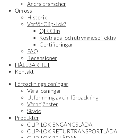
Andra branscher
Om oss
Historik
Varför Clip-Lok?
QIK Clip
Kostnads- och utrymmeseffektiv
Certifieringar
FAQ
Recensioner
HÅLLBARHET
Kontakt
Förpackningslösningar
Våra lösningar
Utformning av din förpackning
Våra tjänster
Skydd
Produkter
CLIP-LOK ENGÅNGSLÅDA
CLIP-LOK RETURTRANSPORTLÅDA