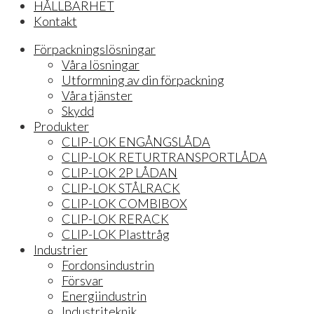
HÅLLBARHET
Kontakt
Förpackningslösningar
Våra lösningar
Utformning av din förpackning
Våra tjänster
Skydd
Produkter
CLIP-LOK ENGÅNGSLÅDA
CLIP-LOK RETURTRANSPORTLÅDA
CLIP-LOK 2P LÅDAN
CLIP-LOK STÅLRACK
CLIP-LOK COMBIBOX
CLIP-LOK RERACK
CLIP-LOK Plasttråg
Industrier
Fordonsindustrin
Försvar
Energiindustrin
Industriteknik