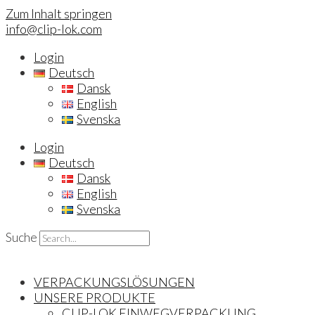
Zum Inhalt springen
info@clip-lok.com
Login
Deutsch
Dansk
English
Svenska
Login
Deutsch
Dansk
English
Svenska
Suche
VERPACKUNGSLÖSUNGEN
UNSERE PRODUKTE
CLIP-LOK EINWEGVERPACKUNG