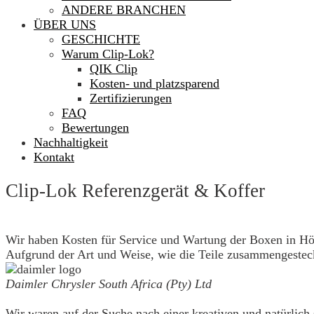
ANDERE BRANCHEN
ÜBER UNS
GESCHICHTE
Warum Clip-Lok?
QIK Clip
Kosten- und platzsparend
Zertifizierungen
FAQ
Bewertungen
Nachhaltigkeit
Kontakt
Clip-Lok Referenzgerät & Koffer
Wir haben Kosten für Service und Wartung der Boxen in Hö
Aufgrund der Art und Weise, wie die Teile zusammengesteckt s
Daimler Chrysler South Africa (Pty) Ltd
Wir waren auf der Suche nach einer kreativen und natürlich 