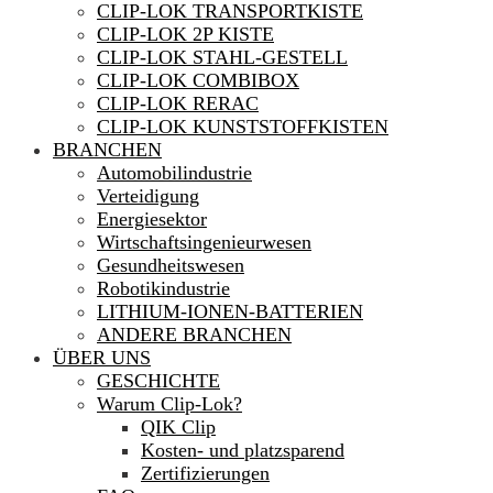
CLIP-LOK TRANSPORTKISTE
CLIP-LOK 2P KISTE
CLIP-LOK STAHL-GESTELL
CLIP-LOK COMBIBOX
CLIP-LOK RERAC
CLIP-LOK KUNSTSTOFFKISTEN
BRANCHEN
Automobilindustrie
Verteidigung
Energiesektor
Wirtschaftsingenieurwesen
Gesundheitswesen
Robotikindustrie
LITHIUM-IONEN-BATTERIEN
ANDERE BRANCHEN
ÜBER UNS
GESCHICHTE
Warum Clip-Lok?
QIK Clip
Kosten- und platzsparend
Zertifizierungen