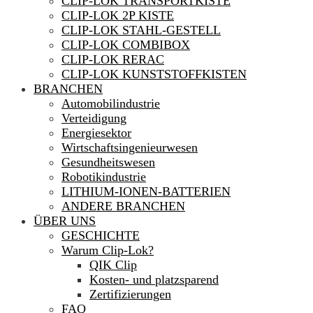
CLIP-LOK TRANSPORTKISTE
CLIP-LOK 2P KISTE
CLIP-LOK STAHL-GESTELL
CLIP-LOK COMBIBOX
CLIP-LOK RERAC
CLIP-LOK KUNSTSTOFFKISTEN
BRANCHEN
Automobilindustrie
Verteidigung
Energiesektor
Wirtschaftsingenieurwesen
Gesundheitswesen
Robotikindustrie
LITHIUM-IONEN-BATTERIEN
ANDERE BRANCHEN
ÜBER UNS
GESCHICHTE
Warum Clip-Lok?
QIK Clip
Kosten- und platzsparend
Zertifizierungen
FAQ