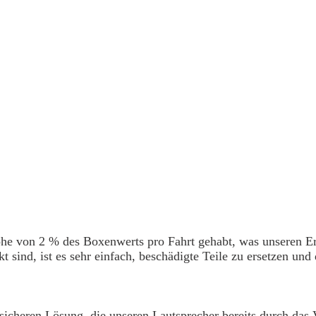
he von 2 % des Boxenwerts pro Fahrt gehabt, was unseren Er
ind, ist es sehr einfach, beschädigte Teile zu ersetzen und d
sicheren Lösung, die unseren Lautsprecher bereits durch das 