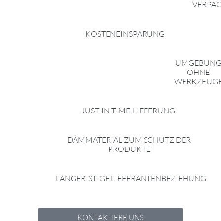
VERPA
KOSTENEINSPARUNG
UMGEBUN
OHNE
WERKZEUG
JUST-IN-TIME-LIEFERUNG
DÄMMATERIAL ZUM SCHUTZ DER
PRODUKTE
LANGFRISTIGE LIEFERANTENBEZIEHUNG​
KONTAKTIERE UNS