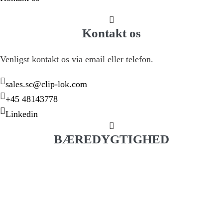
Kontakt os
Venligst kontakt os via email eller telefon.
sales.sc@clip-lok.com
+45 48143778
Linkedin
BÆREDYGTIGHED
Vores mission er at sikre vores kunder det mest kosteffektive
transport- og opbevarings emballage gennem vores
innovative og bæredygtige skræddersyede løsninger. mission
er at sikre vores kunder det mest kosteffektive transport- og