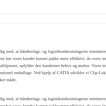
idig med, at håndterings- og logistikomkostningerne minimeres.
ene har vores kunder kunnet pakke mere effektivt, da vores i
altilpasset, opfylder den kundernes behov og ønsker. Vores 
er og rationel emballage. Ved hjælp af CATIA udvikler vi Clip-
kker måde.
idig med, at håndterings- og logistikomkostningerne minimeres.
ene har vores kunder kunnet pakke mere effektivt, da vores i