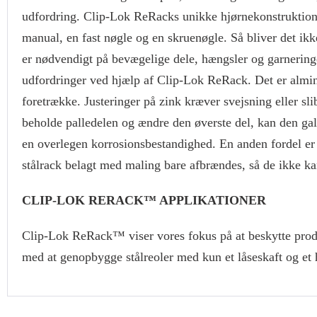
udfordring. Clip-Lok ReRacks unikke hjørnekonstruktion 
manual, en fast nøgle og en skruenøgle. Så bliver det ik
er nødvendigt på bevægelige dele, hængsler og garneringe
udfordringer ved hjælp af Clip-Lok ReRack. Det er almind
foretrække. Justeringer på zink kræver svejsning eller s
beholde palledelen og ændre den øverste del, kan den gal
en overlegen korrosionsbestandighed. En anden fordel er
stålrack belagt med maling bare afbrændes, så de ikke k
CLIP-LOK RERACK™ APPLIKATIONER
Clip-Lok ReRack™ viser vores fokus på at beskytte produk
med at genopbygge stålreoler med kun et låseskaft og et 