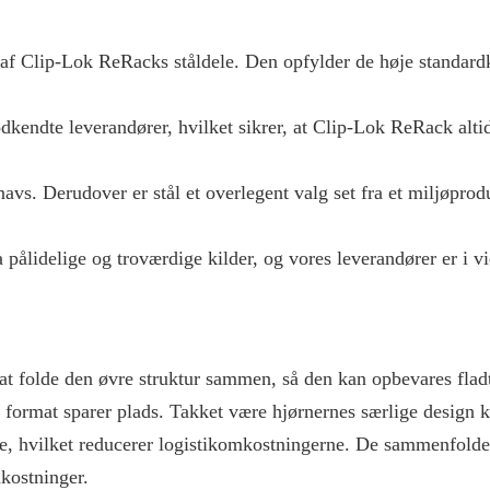
ing af Clip-Lok ReRacks ståldele. Den opfylder de høje standar
odkendte leverandører, hvilket sikrer, at Clip-Lok ReRack alti
snavs. Derudover er stål et overlegent valg set fra et miljøpro
pålidelige og troværdige kilder, og vores leverandører er i vi
at folde den øvre struktur sammen, så den kan opbevares flad
ormat sparer plads. Takket være hjørnernes særlige design ka
le, hvilket reducerer logistikomkostningerne. De sammenfol
kostninger.