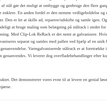
af stål gør det muligt at ombygge og genbruge den flere gang
ke enklere. En anden fordel er den nemme vedligeholdelse og r
r. Den er let at skille ad, reparere/udskifte og samle igen. 
eligt at bruge maling som belægning på stålrack i stedet for
libning. Med Clip-Lok ReRack er det nemt at galvanisere. Hvi
vaniseres separat og samles med pallen ved hjælp af en unik 
 genanvendelse. Varmgalvaniserede stålrack er at foretrække 
an genanvendes. Vi leverer dog overfladebehandlinger efter k
tet. Det demonstrerer vores evne til at levere en genial løsn
hjørne.