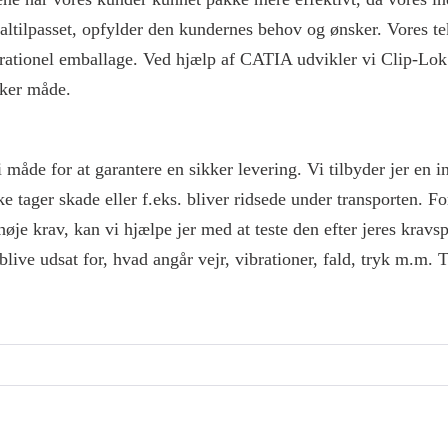
altilpasset, opfylder den kundernes behov og ønsker. Vores 
er og rationel emballage. Ved hjælp af CATIA udvikler vi Clip-
kker måde.
 måde for at garantere en sikker levering. Vi tilbyder jer en 
e tager skade eller f.eks. bliver ridsede under transporten. For
høje krav, kan vi hjælpe jer med at teste den efter jeres kravs
 blive udsat for, hvad angår vejr, vibrationer, fald, tryk m.m