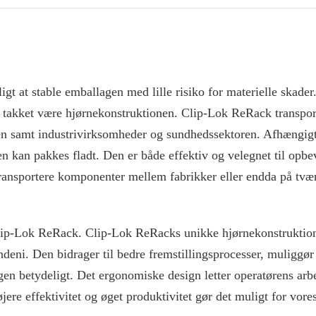
t at stable emballagen med lille risiko for materielle skader
ilt takket være hjørnekonstruktionen. Clip-Lok ReRack transpor
trien samt industrivirksomheder og sundhedssektoren. Afhængi
 kan pakkes fladt. Den er både effektiv og velegnet til opbev
transportere komponenter mellem fabrikker eller endda på tvær
ip-Lok ReRack. Clip-Lok ReRacks unikke hjørnekonstruktion 
indeni. Den bidrager til bedre fremstillingsprocesser, muliggø
en betydeligt. Det ergonomiske design letter operatørens arb
jere effektivitet og øget produktivitet gør det muligt for vore