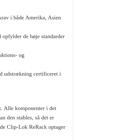
dkrav i både Amerika, Asien
d opfylder de høje standarder
duktions- og
d udstrækning certificeret i
t. Alle komponenter i det
n den stables, så det er
dede Clip-Lok ReRack optager