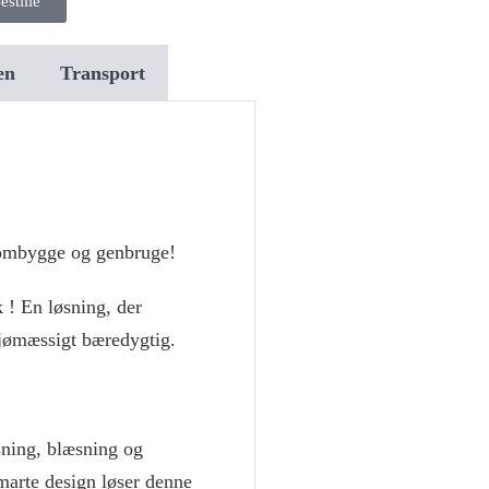
estille
en
Transport
n ombygge og genbruge!
 ! En løsning, der
ljømæssigt bæredygtig.
sning, blæsning og
smarte design løser denne