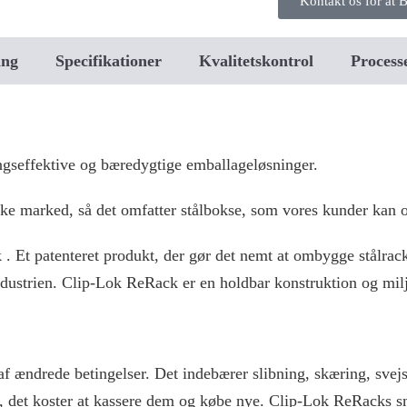
Kontakt os for at B
ing
Specifikationer
Kvalitetskontrol
Process
gseffektive og bæredygtige emballageløsninger.
iske marked, så det omfatter stålbokse, som vores kunder ka
 . Et patenteret produkt, der gør det nemt at ombygge stålrack
ndustrien. Clip-Lok ReRack er en holdbar konstruktion og mi
af ændrede betingelser. Det indebærer slibning, skæring, svej
den, det koster at kassere dem og købe nye. Clip-Lok ReRacks 