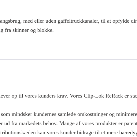
lergangsbrug, med eller uden gaffeltruckkanaler, til at opfylde 
sig fra skinner og blokke.
 lever op til vores kunders krav. Vores Clip-Lok ReRack er stær
, som mindsker kundernes samlede omkostninger og minimere
r ud fra markedets behov. Mange af vores produkter er patente
distributionskæden kan vores kunder bidrage til et mere bæredy