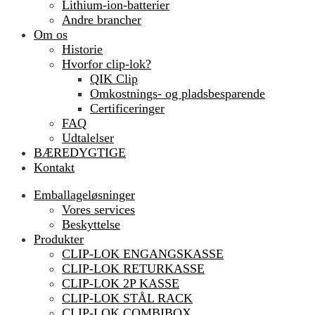
Lithium-ion-batterier
Andre brancher
Om os
Historie
Hvorfor clip-lok?
QIK Clip
Omkostnings- og pladsbesparende
Certificeringer
FAQ
Udtalelser
BÆREDYGTIGE
Kontakt
Emballageløsninger
Vores services
Beskyttelse
Produkter
CLIP-LOK ENGANGSKASSE
CLIP-LOK RETURKASSE
CLIP-LOK 2P KASSE
CLIP-LOK STÅL RACK
CLIP-LOK COMBIBOX