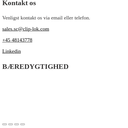
Kontakt os
Venligst kontakt os via email eller telefon.
sales.sc@clip-lok.com
+45 48143778
Linkedin
BÆREDYGTIGHED
Vores mission er at sikre vores kunder det mest
kosteffektive transport- og opbevarings emballage gennem
vores innovative og bæredygtige skræddersyede løsninger.
mission er at sikre vores kunder det mest kosteffektive
transport- og opbevarings emballage gennem vores
innovative og bæredygtige skræddersyede løsninger.