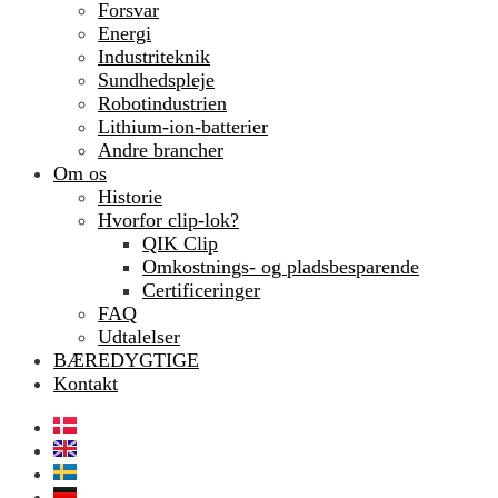
Forsvar
Energi
Industriteknik
Sundhedspleje
Robotindustrien
Lithium-ion-batterier
Andre brancher
Om os
Historie
Hvorfor clip-lok?
QIK Clip
Omkostnings- og pladsbesparende
Certificeringer
FAQ
Udtalelser
BÆREDYGTIGE
Kontakt