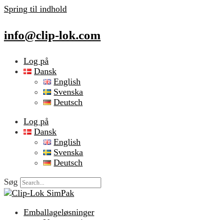
Spring til indhold
info@clip-lok.com
Log på
Dansk
English
Svenska
Deutsch
Log på
Dansk
English
Svenska
Deutsch
Søg
Emballageløsninger