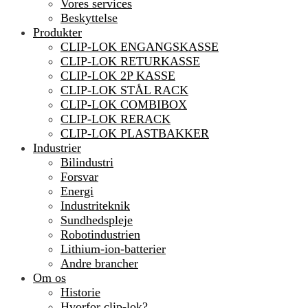
Vores services
Beskyttelse
Produkter
CLIP-LOK ENGANGSKASSE
CLIP-LOK RETURKASSE
CLIP-LOK 2P KASSE
CLIP-LOK STÅL RACK
CLIP-LOK COMBIBOX
CLIP-LOK RERACK
CLIP-LOK PLASTBAKKER
Industrier
Bilindustri
Forsvar
Energi
Industriteknik
Sundhedspleje
Robotindustrien
Lithium-ion-batterier
Andre brancher
Om os
Historie
Hvorfor clip-lok?