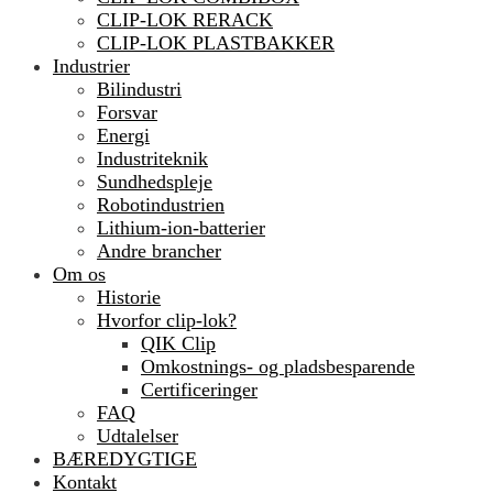
CLIP-LOK RERACK
CLIP-LOK PLASTBAKKER
Industrier
Bilindustri
Forsvar
Energi
Industriteknik
Sundhedspleje
Robotindustrien
Lithium-ion-batterier
Andre brancher
Om os
Historie
Hvorfor clip-lok?
QIK Clip
Omkostnings- og pladsbesparende
Certificeringer
FAQ
Udtalelser
BÆREDYGTIGE
Kontakt