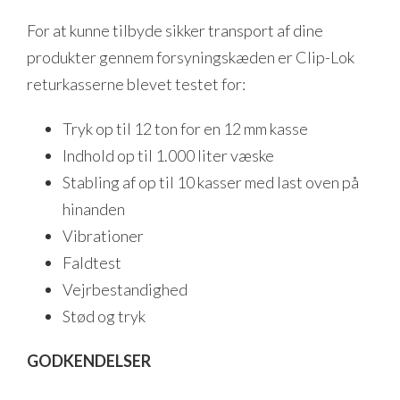
For at kunne tilbyde sikker transport af dine
produkter gennem forsyningskæden er Clip-Lok
returkasserne blevet testet for:
Tryk op til 12 ton for en 12 mm kasse
Indhold op til 1.000 liter væske
Stabling af op til 10 kasser med last oven på
hinanden
Vibrationer
Faldtest
Vejrbestandighed
Stød og tryk
GODKENDELSER