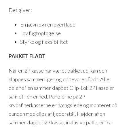
Det giver :
En jævn og ren overflade
Lav fugtoptagelse
Styrke og fleksibilitet
PAKKET FLADT
Når en 2P kasse har været pakket ud, kan den
klappes sammen igen og opbevares fladt. Alle
delene i en sammenklappet Clip-Lok 2P kasse er
samlet i én enhed. Panelerne på 2P
krydsfinerkasserne er hængslede og monteret på
bunden med clips af fjederstål. Højden af en
sammenklappet 2P kasse, inklusive palle, er fra