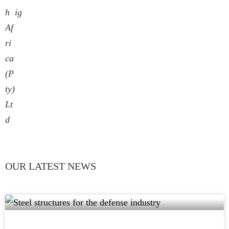
h
ig
Af
ri
ca
(P
ty)
Lt
d
OUR LATEST NEWS