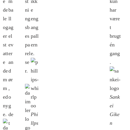
e
m
st
ikk
kun
de
ba
ni
e
har
le
ll
ng
eng
være
og
ag
sb
ang
t
er
el
es
pall
brugt
st
ev
pa
ern
én
att
er
rel
e.
gang
e
an
se
.
de
d
r.
m
ør
m
,
ed
o
Sank
ny
g
ei
e.
de
Phi
Gike
t
llps
n