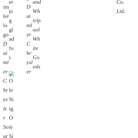
er
and
Co.
D
je
Wh
Ltd.
ai
g
irlp
ml
gl
ool
er
ad
Wh
D
C
fo
ite
ai
hr
r.
Go
ml
ysl
ods
er
er
C
hr
ys
le
r
O
So
le
ut
Si