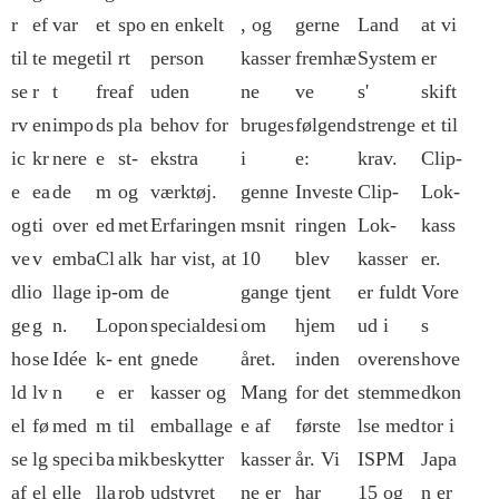
r
ef
var
et
spo
en enkelt
, og
gerne
Land
at vi
til
te
mege
til
rt
person
kasser
fremhæ
System
er
se
r
t
fre
af
uden
ne
ve
s'
skift
rv
en
impo
ds
pla
behov for
bruges
følgend
strenge
et til
ic
kr
nere
e
st-
ekstra
i
e:
krav.
Clip-
e
ea
de
m
og
værktøj.
genne
Investe
Clip-
Lok-
og
ti
over
ed
met
Erfaringen
msnit
ringen
Lok-
kass
ve
v
emba
Cl
alk
har vist, at
10
blev
kasser
er.
dli
o
llage
ip-
om
de
gange
tjent
er fuldt
Vore
ge
g
n.
Lo
pon
specialdesi
om
hjem
ud i
s
ho
se
Idée
k-
ent
gnede
året.
inden
overens
hove
ld
lv
n
e
er
kasser og
Mang
for det
stemme
dkon
el
fø
med
m
til
emballage
e af
første
lse med
tor i
se
lg
speci
ba
mik
beskytter
kasser
år. Vi
ISPM
Japa
af
el
elle
lla
rob
udstyret
ne er
har
15 og
n er