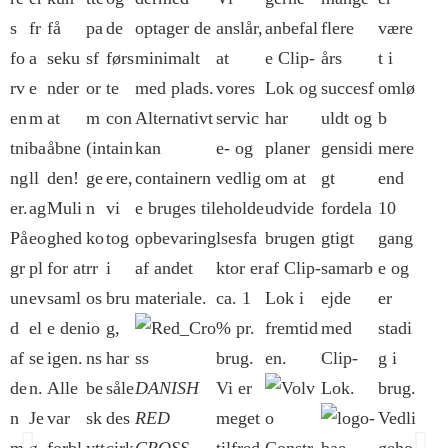
s
fr
få
pa
de
optager de
anslår,
anbefal
flere
være
fo
a
seku
sf
førs
minimalt
at
e Clip-
års
t i
rv
e
nder
or
te
med plads.
vores
Lok og
succesf
omlø
en
m
at
m
con
Alternativt
servic
har
uldt og
b
tni
ba
åbne
(in
tain
kan
e- og
planer
gensidi
mere
ng
ll
den!
ge
ere,
containern
vedlig
om at
gt
end
er.
ag
Muli
n
vi
e bruges til
eholde
udvide
fordela
10
På
eo
ghed
ko
tog
opbevaring
lsesfa
brugen
gtigt
gang
gr
pl
for at
rr
i
af andet
ktor er
af Clip-
samarb
e og
un
ev
saml
os
bru
materiale.
ca. 1
Lok i
ejde
er
d
el
e den
io
g,
% pr.
fremtid
med
stadi
af
se
igen.
ns
har
brug.
en.
Clip-
g i
de
n.
Alle
be
såle
DANISH
Vi er
Lok.
brug.
n
Je
var
sk
des
RED
meget
Vedli
m
g
forbl
ytt
cirk
CROSS
tilfred
geho