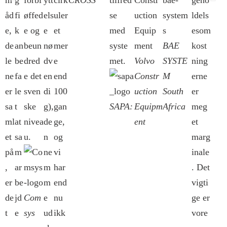
åd
fi
øffed
els
uler
se
ldels
e,
k
e og
e
et
med
esom
de
an
beun
nø
mer
syste
BAE
kost
le
be
dred
dv
e
met.
Volvo
SYSTE
ning
ne
fa
e det
en
end
Constr
M
erne
er
le
sven
di
100
uction
South
er
sa
t
ske
g),
gan
SAPA:
Equipm
Africa
meg
ml
at
nivea
de
ge,
ent
et
et
sa
u.
n
og
marg
på
m
ne
vi
inale
,
ar
m
har
. Det
er
be
m
end
vigti
de
jd
Com
e
nu
ge er
t
e
sys
ud
ikk
vore