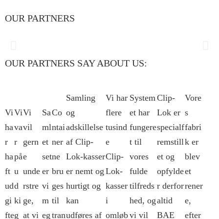
OUR PARTNERS
OUR PARTNERS SAY ABOUT US:
Samling
Vi har
System
Clip-
Vore
Vi
Vi
Vi
Sa
Co
og
flere
et har
Lok er
s
ha
va
vil
ml
ntai
adskillelse
tusind
fungere
specialf
fabri
r
r
gern
et
ner
af Clip-
e
t til
remstill
k er
ha
på
e
set
ne
Lok-kasser
Clip-
vores
et og
blev
ft
u
unde
er
bru
er nemt og
Lok-
fulde
opfylde
et
ud
d
rstre
vi
ges
hurtigt og
kasser
tilfreds
r derfor
rener
gi
ki
ge,
m
til
kan
i
hed, og
altid
e,
fte
g
at vi
eg
tran
udføres af
omløb
vi vil
BAE
efter