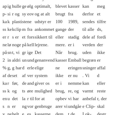
ap
ig
hulle
ge
ølg
optimalt,
blevet
kasser
kan
meg
p-
si
r og
sy
eov
og at alt
brugt
fra
derfor
et
ka
k
plasti
ste
ne
udstyr er
100
1989,
sendes
tilfre
ss
ke
kclip
m
fra
ankommet
gange
der
til alle
ds,
er
r
s er
et
fors
sikkert til
eller
stadig
dele af
fordi
ne
lø
noge
på
kell
lejrene.
mere.
er i
verden
der
på
sn
t, vi
gr
ige
Det
Når
brug.
uden
ikke
2
in
aldri
un
und
genanvend
kasser
Emball
begræn
er
%
g,
g har
d
erle
elige
ne
eringen
sninger
affal
af
de
set
af
ver
system
ikke
er nu
. Vi
d
ka
r
før,
de
and
giver os
er i
nemme
kan
eller
ss
k
og
ts
øre
mulighed
brug,
re, og
varmt
reste
en
u
det
la
r til
for at
opbev
vi har
anbefal
r, der
s
n
er
ng
vor
genbruge
arer vi
undgåe
e Clip-
skal
v
ne
helt
e
es
kasserne
dem
t de
Lok-
destr