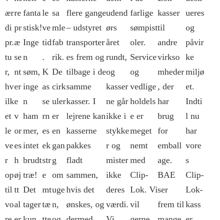
ær
re
fanta
le
sa
flere gange
udend
farlige
kasser
ueres
di
pr
stisk!
ve
mle
– udstyret
ørs
sømpist
til
og
pr.
æ
Inge
tid
fab
transporter
året
oler.
andre
påvir
tu
se
n
.
rik.
es frem og
rundt,
Service
virkso
ke
r,
nt
søm,
K
De
tilbage i de
og
og
mheder
miljø
hv
er
inge
as
cirk
samme
kasser
vedlige
, der
et.
ilk
e
n
se
uler
kasser. I
ne går
holdels
har
Indti
et
v
ham
rn
er
lejrene kan
ikke i
e er
brug
l nu
le
or
mer,
es
en
kasserne
stykke
meget
for
har
ve
es
intet
ek
gan
pakkes
r og
nemt
emball
vore
r
h
brudt
str
g
fladt
mister
med
age.
s
op
øj
træ!
e
om
sammen,
ikke
Clip-
BAE
Clip-
til
tt
Det
mt
uge
hvis det
deres
Lok. Vi
ser
Lok-
vo
al
tager
tæ
n,
ønskes, og
værdi.
vil
frem til
kass
re
er
kun
tte
og
dermed
Vi
gerne
mange
er